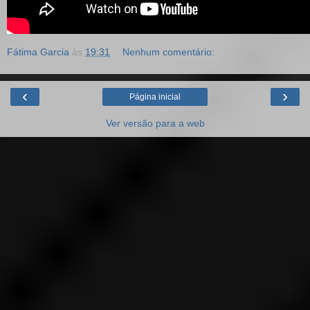
Fátima Garcia
às
19:31
Nenhum comentário:
‹
›
Página inicial
Ver versão para a web