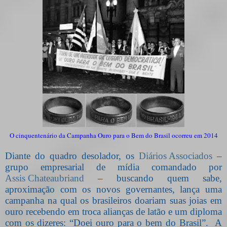
O cinquentenário da Campanha Ouro para o Bem do Brasil ocorreu em 2014
Diante do quadro desolador, os
Diários Associados
–
grupo empresarial de mídia comandado por
Assis Chateaubriand
– buscando quem sabe,
aproximação com os novos governantes, lança uma
campanha na qual os brasileiros doariam suas joias em
ouro recebendo em troca alianças de latão e um diploma
com os dizeres: “Doei ouro para o bem do Brasil”.
A