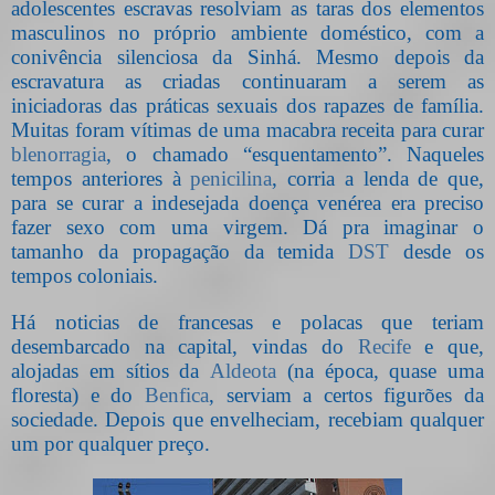
adolescentes escravas resolviam as taras dos elementos
masculinos no próprio ambiente doméstico, com a
conivência silenciosa da Sinhá. Mesmo depois da
escravatura as criadas continuaram a serem as
iniciadoras das práticas sexuais dos rapazes de família.
Muitas foram vítimas de uma macabra receita para curar
blenorragia
, o chamado “esquentamento”. Naqueles
tempos anteriores à
penicilina
, corria a lenda de que,
para se curar a indesejada doença venérea era preciso
fazer sexo com uma virgem. Dá pra imaginar o
tamanho da propagação da temida
DST
desde os
tempos coloniais.
Há noticias de francesas e polacas que teriam
desembarcado na capital, vindas do
Recife
e que,
alojadas em sítios da
Aldeota
(na época, quase uma
floresta) e do
Benfica
, serviam a certos figurões da
sociedade. Depois que envelheciam, recebiam qualquer
um por qualquer preço.