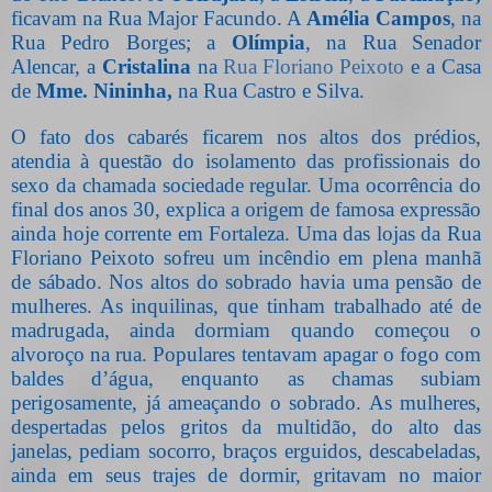
ficavam
na Rua Major Facundo. A
Amélia Campos
, na
Rua Pedro Borges; a
Olímpia
, na Rua Senador
Alencar, a
Cristalina
na
Rua Floriano Peixoto
e a Casa
de
Mme. Nininha,
na Rua Castro e Silva.
O fato dos cabarés ficarem nos altos dos prédios,
atendia à questão do isolamento das profissionais do
sexo da chamada sociedade regular. Uma ocorrência do
final dos anos 30, explica a origem de famosa expressão
ainda hoje corrente em Fortaleza. Uma das lojas da Rua
Floriano Peixoto sofreu um incêndio em plena manhã
de sábado. Nos altos do sobrado havia uma pensão de
mulheres. As inquilinas, que tinham trabalhado até de
madrugada, ainda dormiam quando começou o
alvoroço na rua. Populares tentavam apagar o fogo com
baldes d’água, enquanto as chamas subiam
perigosamente, já ameaçando o sobrado. As mulheres,
despertadas pelos gritos da multidão, do alto das
janelas, pediam socorro, braços erguidos, descabeladas,
ainda em seus trajes de dormir, gritavam no maior