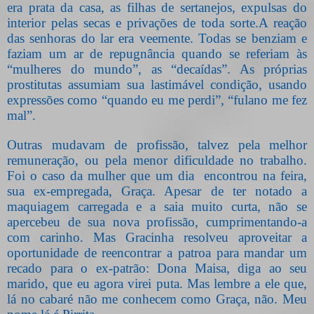
era prata da casa, as filhas de sertanejos, expulsas do
interior pelas secas e privações de toda sorte.A reação
das senhoras do lar era veemente. Todas se benziam e
faziam um ar de repugnância quando se referiam às
“mulheres do mundo”, as “decaídas”. As próprias
prostitutas assumiam sua lastimável condição, usando
expressões como “quando eu me perdi”, “fulano me fez
mal”.
Outras mudavam de profissão, talvez pela melhor
remuneração, ou pela menor dificuldade no trabalho.
Foi o caso da mulher que um dia encontrou na feira,
sua ex-empregada, Graça. Apesar de ter notado a
maquiagem carregada e a saia muito curta, não se
apercebeu de sua nova profissão, cumprimentando-a
com carinho. Mas Gracinha resolveu aproveitar a
oportunidade de reencontrar a patroa para mandar um
recado para o ex-patrão: Dona Maisa, diga ao seu
marido, que eu agora virei puta. Mas lembre a ele que,
lá no cabaré não me conhecem como Graça, não. Meu