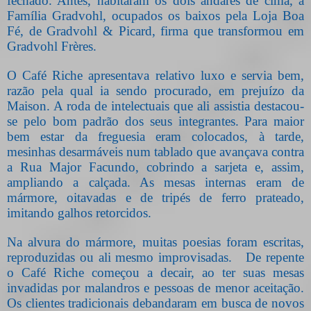
fechado. Antes, habitaram os dois andares de cima, a
Família Gradvohl, ocupados os baixos pela Loja Boa
Fé, de Gradvohl & Picard, firma que transformou em
Gradvohl Frères.
O Café Riche apresentava relativo luxo e servia bem,
razão pela qual ia sendo procurado, em prejuízo da
Maison. A roda de intelectuais que ali assistia destacou-
se pelo bom padrão dos seus integrantes. Para maior
bem estar da freguesia eram colocados, à tarde,
mesinhas desarmáveis num tablado que avançava contra
a Rua Major Facundo, cobrindo a sarjeta e, assim,
ampliando a calçada. As mesas internas eram de
mármore, oitavadas e de tripés de ferro prateado,
imitando galhos retorcidos.
Na alvura do mármore, muitas poesias foram escritas,
reproduzidas ou ali mesmo improvisadas.
De repente
o Café Riche começou a decair, ao ter suas mesas
invadidas por malandros e pessoas de menor aceitação.
Os clientes tradicionais debandaram em busca de novos