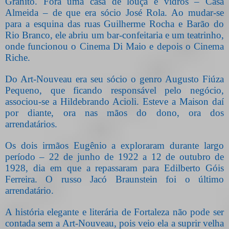
Granito. Fora uma casa de louça e vidros – Casa
Almeida – de que era sócio José Rola. Ao mudar-se
para a esquina das ruas Guilherme Rocha e Barão do
Rio Branco, ele abriu um bar-confeitaria e um teatrinho,
onde funcionou o Cinema Di Maio e depois o Cinema
Riche.
Do Art-Nouveau era seu sócio o genro Augusto Fiúza
Pequeno, que ficando responsável pelo negócio,
associou-se a Hildebrando Acioli. Esteve a Maison daí
por diante, ora nas mãos do dono, ora dos
arrendatários.
Os dois irmãos Eugênio a exploraram durante largo
período – 22 de junho de 1922 a 12 de outubro de
1928, dia em que a repassaram para Edilberto Góis
Ferreira. O russo Jacó Braunstein foi o último
arrendatário.
A história elegante e literária de Fortaleza não pode ser
contada sem a Art-Nouveau, pois veio ela a suprir velha