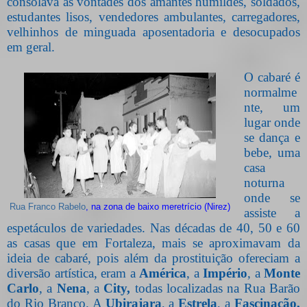
consolava as vontades dos amantes humildes, soldados,
estudantes lisos, vendedores ambulantes, carregadores,
velhinhos de minguada aposentadoria e desocupados
em geral.
O cabaré é
normalme
nte, um
lugar onde
se dança e
bebe, uma
casa
noturna
onde se
Rua Franco Rabelo
, na zona de baixo meretrício (Nirez)
assiste a
espetáculos de variedades. Nas décadas de 40, 50 e 60
as casas que em Fortaleza, mais se aproximavam da
ideia de cabaré, pois além da prostituição ofereciam a
diversão artística, eram a
América
, a
Império
, a
Monte
Carlo
, a
Nena
, a
City,
todas localizadas na Rua Barão
do Rio Branco. A
Ubirajara
, a
Estrela
, a
Fascinação,