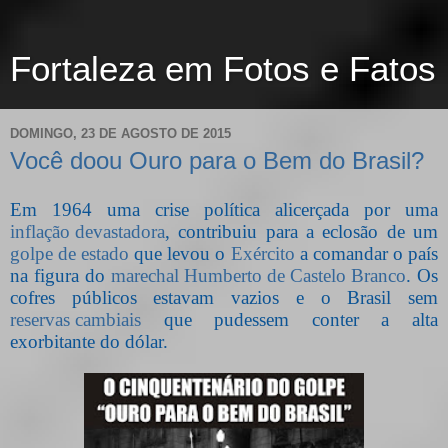
Fortaleza em Fotos e Fatos
DOMINGO, 23 DE AGOSTO DE 2015
Você doou Ouro para o Bem do Brasil?
Em 1964 uma crise política alicerçada por uma
inflação devastadora
, contribuiu para a eclosão de um
golpe de estado
que levou o
Exército
a comandar o país
na figura do
marechal Humberto de Castelo Branco
. Os
cofres públicos estavam vazios e o Brasil sem
reservas cambiais
que pudessem conter a alta
exorbitante do dólar.