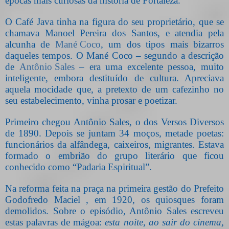
épocas mais curiosas da história de Fortaleza.
O Café Java tinha na figura do seu proprietário, que se
chamava Manoel Pereira dos Santos, e atendia pela
alcunha de
Mané Coco
, um dos tipos mais bizarros
daqueles tempos. O Mané Coco – segundo a descrição
de
Antônio Sales
– era uma excelente pessoa, muito
inteligente, embora destituído de cultura. Apreciava
aquela mocidade que, a pretexto de um cafezinho no
seu estabelecimento, vinha prosar e poetizar.
Primeiro chegou Antônio Sales, o dos Versos Diversos
de 1890. Depois se juntam 34 moços, metade poetas:
funcionários da alfândega, caixeiros, migrantes. Estava
formado o embrião do grupo literário que ficou
conhecido como “Padaria Espiritual”.
Na reforma feita na praça na primeira gestão do Prefeito
Godofredo Maciel , em 1920, os quiosques foram
demolidos. Sobre o episódio, Antônio Sales escreveu
estas palavras de mágoa:
esta noite, ao sair do cinema,