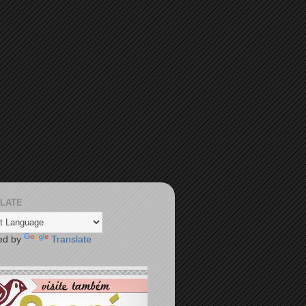
LATE
ed by
Translate