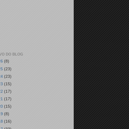
VO DO BLOG
26
(8)
25
(23)
24
(23)
23
(15)
22
(17)
21
(17)
20
(15)
19
(8)
18
(16)