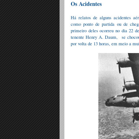
Os Acidentes
Há relatos de alguns acidentes aé
como ponto de partida ou de cheg
primeiro deles ocorreu no dia 22 
tenente Henry A. Daum,
se choco
por volta de 13 horas, em meio a mu