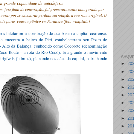
om grande capacidade de autodefesa.
m fase final de construção, foi prematuramente inaugurada por
ousar por se encontrar perdida em relação a sua rota original. O
nde porte causou pânico em Fortaleza (foto wikipédia)
nos iniciaram a construção de sua base na capital cearense.
se encontra a bairro do Pici, estabeleceram seu Posto de
o Alto da Balança, conhecido como
Cocorote
(denominação
Coco Route – a rota do Rio Cocó). Era grande o movimento
ARQUI
irigíveis (blimps), planando nos céus da capital, patrulhando
►
20
.
►
20
►
20
►
20
►
20
►
20
►
20
►
20
►
20