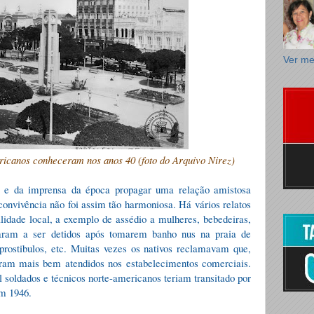
Ver me
icanos conheceram nos anos 40 (foto do Arquivo Nirez)
s e da imprensa da época propagar uma relação amistosa
convivência não foi assim tão harmoniosa. Há vários relatos
idade local, a exemplo de assédio a mulheres, bebedeiras,
garam a ser detidos após tomarem banho nus na praia de
prostibulos, etc. Muitas vezes os nativos reclamavam que,
eram mais bem atendidos nos estabelecimentos comerciais.
l soldados e técnicos norte-americanos teriam transitado por
em 1946.