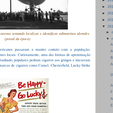
►
20
►
20
►
20
►
20
▼
20
►
arense tentando localizar e identificar submarinos alemães
(postal da época)
▼
A
ricanos passaram a manter contato com a população,
A
tumes locais. Curiosamente, uma das formas de aproximação
B
arranhado, populares pediam cigarros aos gringos e iniciavam
A
arcas de cigarros como Camel, Chesterfield, Lucky-Strike
D
A
F
A
E