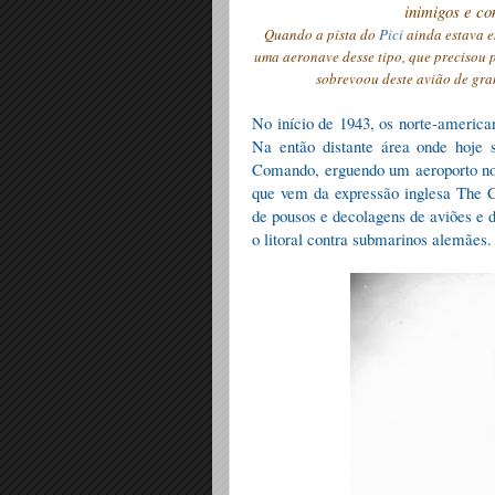
inimigos e c
Quando a pista do
Pici
ainda estava e
uma aeronave desse tipo, que precisou p
sobrevoou deste avião de gra
No início de 1943, os norte-america
Na então distante área onde hoje 
Comando, erguendo um aeroporto n
que vem da expressão inglesa The 
de pousos e decolagens de aviões e d
o litoral contra submarinos alemães