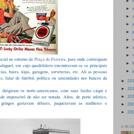
►
►
►
►
►
►
►
►
ocial no entorno da
Praça do Ferreira
, para onde convergiam
►
 aluguel, em cujo quadrilátero encontravam-se os principais
ias, bares, lojas, garagens, sorveterias, etc. Ali as pessoas
►
es, falar de futebol, política ou amenidades nos bancos da
►
20
►
20
e dirigiram os norte-americanos, com suas fardas cáqui e
e impossível de não ser notada. Altos, de porte atlético,
►
20
s gringos gastavam dólares, paqueravam as mulheres e
►
20
.
►
20
A BLO