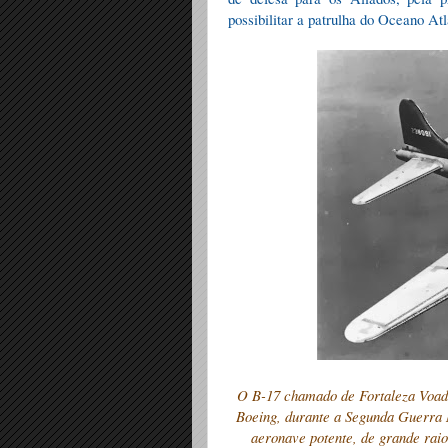
possibilitar a patrulha do Oceano At
O B-17 chamado de Fortaleza Voado
Boeing, durante a Segunda Guerra 
aeronave potente, de grande rai