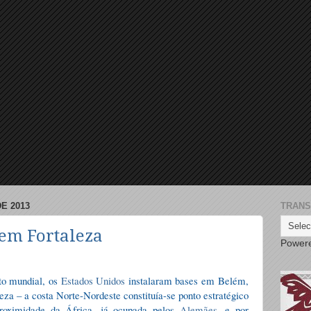
E 2013
TRANS
em Fortaleza
Power
to mundial, os
Estados Unidos
instalaram bases em Belém,
eza – a costa Norte-Nordeste constituía-se ponto estratégico
proximidade da África, já ocupada pelos
Alemães
, e por