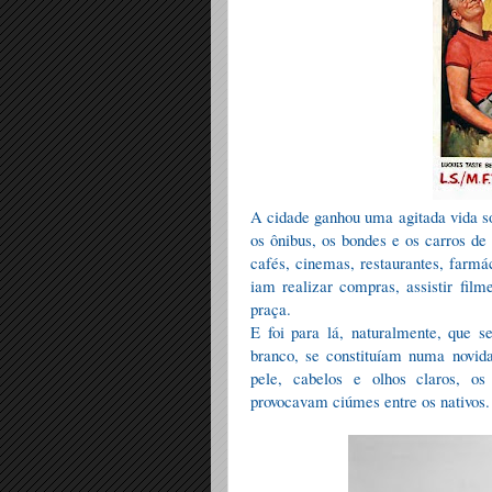
A cidade ganhou uma agitada vida s
os ônibus, os bondes e os carros de
cafés, cinemas, restaurantes, farmác
iam realizar compras, assistir film
praça.
E foi para lá, naturalmente, que s
branco, se constituíam numa novidad
pele, cabelos e olhos claros, o
provocavam ciúmes entre os nativos