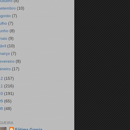
outubro
(8)
setembro
(10)
agosto
(7)
julho
(7)
junho
(8)
maio
(9)
abril
(10)
março
(7)
fevereiro
(8)
janeiro
(17)
12
(157)
11
(216)
10
(191)
09
(65)
08
(48)
GUEIRA
Fátima Garcia