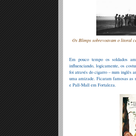
Os Blimps sobrevoavam o litoral ce
Em pouco tempo os soldados ame
influenciando, logicamente, os cos
foi através do cigarro – num inglês 
uma amizade. Ficaram famosas as m
e Pall-Mall em Fortaleza.