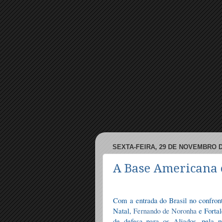
SEXTA-FEIRA, 29 DE NOVEMBRO D
A Base Americana 
Com a entrada do Brasil no confron
Natal,
Fernando de Noronha
e Fortal
de defesa para os Aliados, pela 