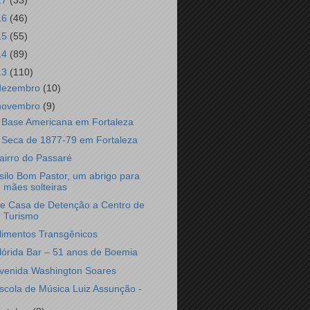
17
(33)
16
(46)
15
(55)
14
(89)
13
(110)
dezembro
(10)
novembro
(9)
 Base Americana em Fortaleza
 Seca de 1877-79 em Fortaleza
airro do Passaré
silo Bom Pastor, um abrigo para
mães solteiras
e Casa de Detenção a Centro de
Turismo
limentos Transgênicos
lórida Bar – 51 anos de Boemia
venida Washington Soares
scola de Música Luiz Assunção -